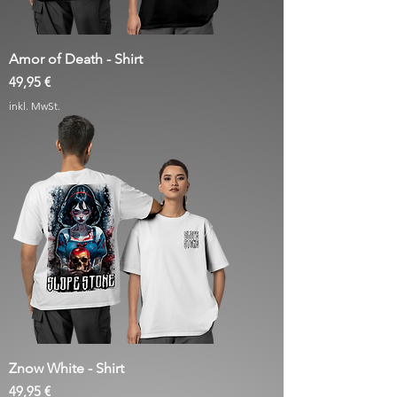
Amor of Death - Shirt
Preis
49,95 €
inkl. MwSt.
Znow White - Shirt
Preis
49,95 €