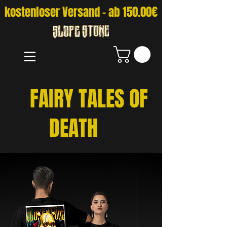
kostenloser Versand - ab 150.00€
FAIRY TALES OF
DEATH