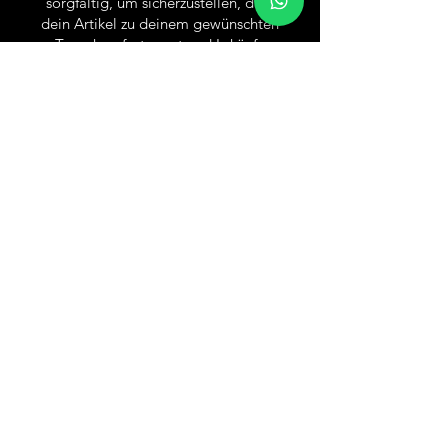
sorgfältig, um sicherzustellen, dass
dein Artikel zu deinem gewünschten
Tragekomfort passt und Irrkäufe
vermieden werden.
Versand & Rückgabe
AGB
Impressum
Datenschutz
Wiederruf / Cancellation
Social Media
Zahlungmethoden