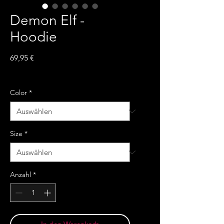
Demon Elf -
Hoodie
Preis
69,95 €
inkl. MwSt.
Color
*
Size
*
Anzahl
*