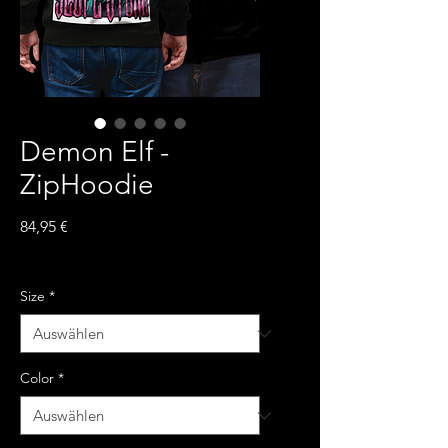
Demon Elf -
ZipHoodie
Preis
84,95 €
inkl. MwSt.
Size
*
Color
*