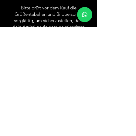
Bitte prüft vor dem Kauf die
Größentabellen und Bildbeispiele
sorgfältig, um sicherzustellen, dass
dein Artikel zu deinem gewünschten
Tragekomfort passt und Irrkäufe
vermieden werden.
Versand & Rückgabe
AGB
Impressum
Datenschutz
Wiederruf / Cancellation
Social Media