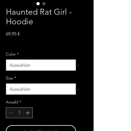
Haunted Rat Girl -
Hoodie
Preis
69,95 €
inkl. MwSt.
Color
*
Size
*
Anzahl
*