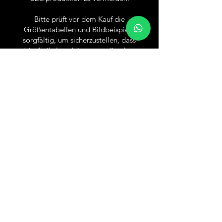
M
56.00
70.00
60.50
Bitte prüft vor dem Kauf die
Größentabellen und Bildbeispiele
L
61.00
73.00
62.00
sorgfältig, um sicherzustellen, dass
dein Artikel zu deinem gewünschten
XL
65.00
76.00
63.50
Tragekomfort passt und Irrkäufe
vermieden werden.
2XL
69.00
79.00
65.00
3XL
73.00
82.00
66.50
Versand & Rückgabe
4XL
78.00
86.00
68.50
AGB
5XL
83.00
90.00
70.50
Impressum
Datenschutz
Wiederruf / Cancellation
Social Media