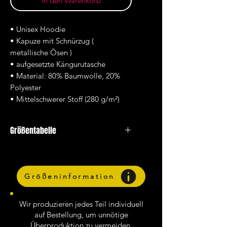
In den Warenkorb
• Unisex Hoodie
• Kapuze mit Schnürzug (
metallische Ösen )
• aufgesetzte Kängurutasche
• Material: 80% Baumwolle, 20%
Polyester
• Mittelschwerer Stoff (280 g/m²)
Größentabelle
Breite
Länge
Armlänge
Größeninformation
XS
49.00
64.00
57.00
Wir produzieren jedes Teil individuell
auf Bestellung, um unnötige
S
51.00
67.00
59.00
Überproduktion zu vermeiden.