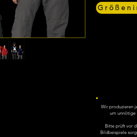
Größeni
Wir produzieren je
um unnötige 
Bitte prüft vor
Bildbeispiele sorg