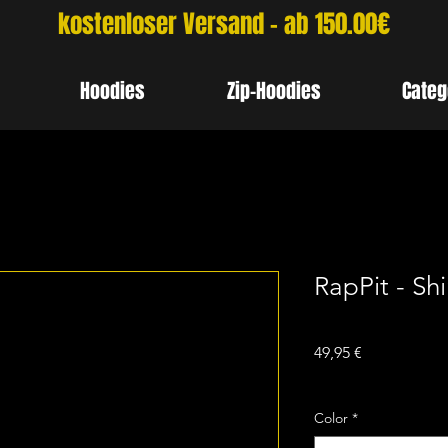
kostenloser Versand - ab 150.00€
Hoodies
Zip-Hoodies
Categ
RapPit - Shi
Preis
49,95 €
inkl. MwSt.
Color
*