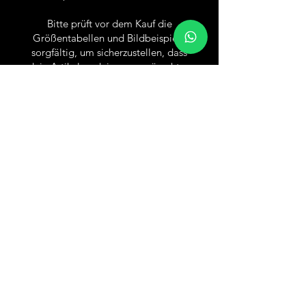
Bitte prüft vor dem Kauf die
Größentabellen und Bildbeispiele
sorgfältig, um sicherzustellen, dass
dein Artikel zu deinem gewünschten
Tragekomfort passt und Irrkäufe
vermieden werden.
Versand & Rückgabe
AGB
Impressum
Datenschutz
Wiederruf / Cancellation
Social Media