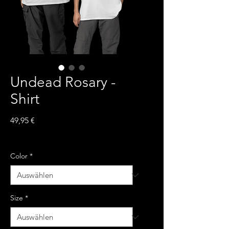
Undead Rosary -
Shirt
Preis
49,95 €
inkl. MwSt.
Color
*
Size
*